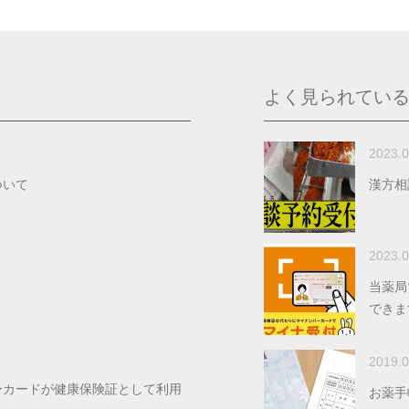
よく見られてい
2023.0
ついて
漢方相
2023.0
当薬局
できま
2019.0
ーカードが健康保険証として利用
お薬手